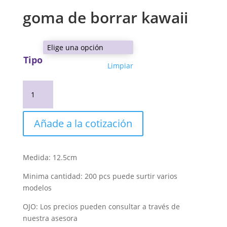
goma de borrar kawaii
Tipo
Limpiar
goma
de
borrar
kawaii
Añade a la cotización
cantidad
Medida: 12.5cm
Minima cantidad: 200 pcs puede surtir varios
modelos
OJO: Los precios pueden consultar a través de
nuestra asesora