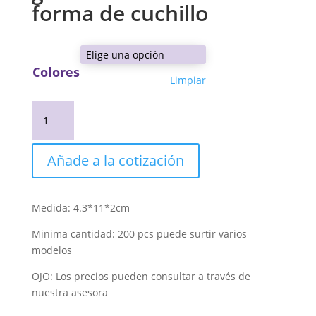
forma de cuchillo
Colores
Limpiar
goma
de
borrar
en
Añade a la cotización
forma
de
cuchillo
Medida: 4.3*11*2cm
cantidad
Minima cantidad: 200 pcs puede surtir varios
modelos
OJO: Los precios pueden consultar a través de
nuestra asesora