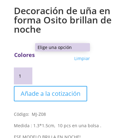
Decoración de uña en
forma Osito brillan de
noche
Colores
Limpiar
Decoración
de
uña
en
Añade a la cotización
forma
Osito
brillan
Código: MJ-Z08
de
Medida : 1.3*1.5cm, 10 pcs en una bolsa .
noche
cantidad
ESE MODELO BRILLA EN NOCHE!