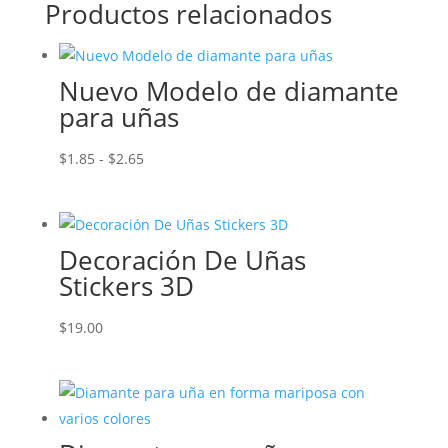
Productos relacionados
Nuevo Modelo de diamante
para uñas
Rango
$
1.85
-
$
2.65
de
precios:
desde
Decoración De Uñas
$1.85
Stickers 3D
hasta
$2.65
$
19.00