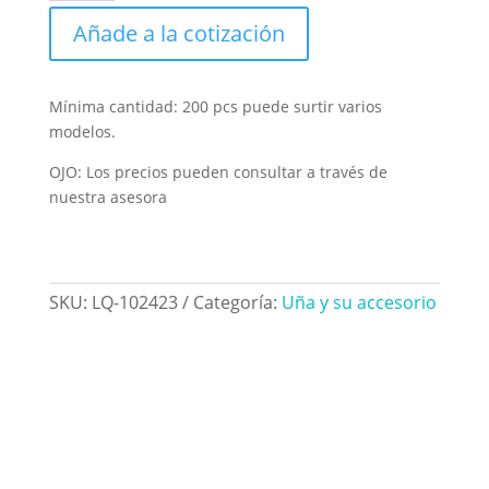
uñas
autoadhesivas
Añade a la cotización
con
diseño
de
Mínima cantidad: 200 pcs puede surtir varios
cola
modelos.
de
OJO: Los precios pueden consultar a través de
sirena,
nuestra asesora
transparentes
y
dinámicas
cantidad
SKU:
LQ-102423
Categoría:
Uña y su accesorio